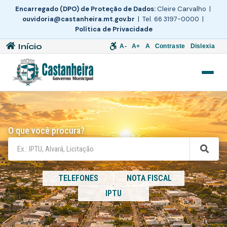
Encarregado (DPO) de Proteção de Dados:
Cleire Carvalho |
ouvidoria@castanheira.mt.gov.br
| Tel. 66 3197-0000 |
Política de Privacidade
Início
A-
A+
A
Contraste
Dislexia
O que você procura?
TELEFONES
NOTA FISCAL
IPTU