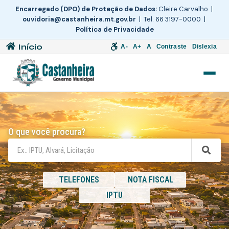
Encarregado (DPO) de Proteção de Dados:
Cleire Carvalho |
ouvidoria@castanheira.mt.gov.br
| Tel. 66 3197-0000 |
Política de Privacidade
Início
A-
A+
A
Contraste
Dislexia
O que você procura?
TELEFONES
NOTA FISCAL
IPTU