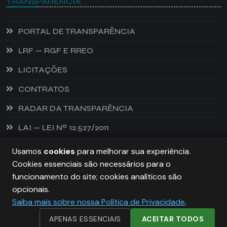
TRANSPARÊNCIA
PORTAL DE TRANSPARÊNCIA
LRF — RGF E RREO
LICITAÇÕES
CONTRATOS
RADAR DA TRANSPARÊNCIA
LAI — LEI Nº 12.527/2011
Usamos
cookies
para melhorar sua experiência.
Cookies essenciais são necessários para o
PREFEITURA DE CASTANHEIRA, TODOS OS DIREITOS
funcionamento do site; cookies analíticos são
RESERVADOS. COPYRIGHT 2026
opcionais.
Saiba mais sobre nossa Política de Privacidade
.
DESENVOLVIDO POR:
NIVELDIGITAL
APENAS ESSENCIAIS
ACEITAR TODOS