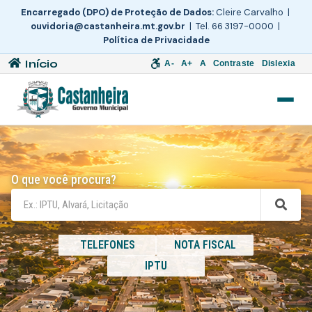
Encarregado (DPO) de Proteção de Dados:
Cleire Carvalho |
ouvidoria@castanheira.mt.gov.br
| Tel. 66 3197-0000 |
Política de Privacidade
Início
A-
A+
A
Contraste
Dislexia
O que você procura?
TELEFONES
NOTA FISCAL
IPTU