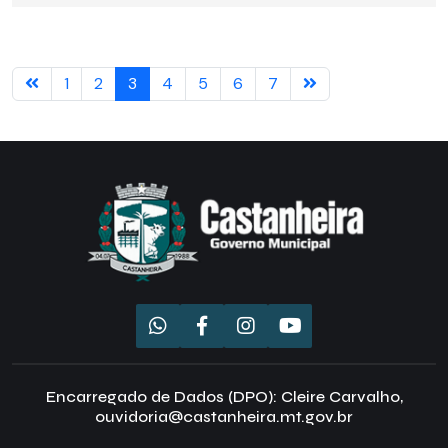
1
2
3
4
5
6
7
Encarregado de Dados (DPO): Cleire Carvalho,
ouvidoria@castanheira.mt.gov.br