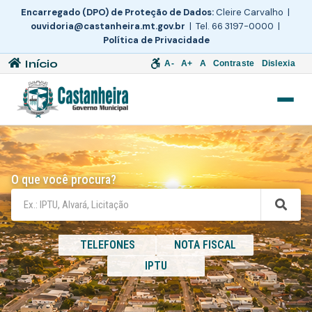
Encarregado (DPO) de Proteção de Dados:
Cleire Carvalho |
ouvidoria@castanheira.mt.gov.br
| Tel. 66 3197-0000 |
Política de Privacidade
Início
A-
A+
A
Contraste
Dislexia
O que você procura?
TELEFONES
NOTA FISCAL
IPTU