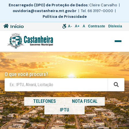
Encarregado (DPO) de Proteção de Dados:
Cleire Carvalho |
ouvidoria@castanheira.mt.gov.br
| Tel. 66 3197-0000 |
Política de Privacidade
Início
A-
A+
A
Contraste
Dislexia
O que você procura?
TELEFONES
NOTA FISCAL
IPTU