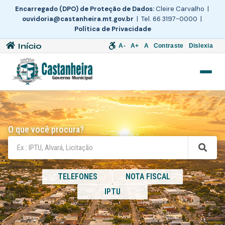
Encarregado (DPO) de Proteção de Dados:
Cleire Carvalho |
ouvidoria@castanheira.mt.gov.br
| Tel. 66 3197-0000 |
Política de Privacidade
Início
A-
A+
A
Contraste
Dislexia
O que você procura?
TELEFONES
NOTA FISCAL
IPTU