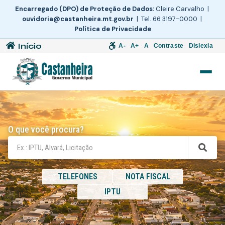
Encarregado (DPO) de Proteção de Dados:
Cleire Carvalho |
ouvidoria@castanheira.mt.gov.br
| Tel. 66 3197-0000 |
Política de Privacidade
Início
A-
A+
A
Contraste
Dislexia
O que você procura?
TELEFONES
NOTA FISCAL
IPTU