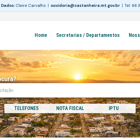
 Dados:
Cleire Carvalho |
ouvidoria@castanheira.mt.gov.br
| Tel. 66
Home
Secretarias / Departamentos
Noss
ocura?
TELEFONES
NOTA FISCAL
IPTU