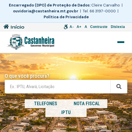
Encarregado (DPO) de Proteção de Dados:
Cleire Carvalho |
ouvidoria@castanheira.mt.gov.br
| Tel. 66 3197-0000 |
Política de Privacidade
Início
A-
A+
A
Contraste
Dislexia
O que você procura?
TELEFONES
NOTA FISCAL
IPTU