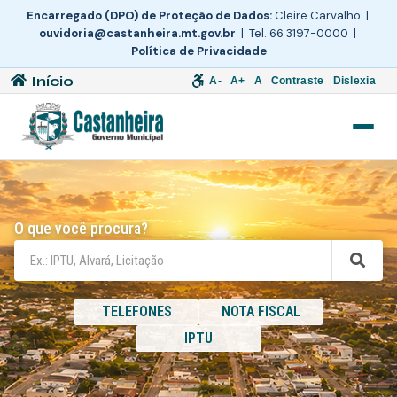
Encarregado (DPO) de Proteção de Dados:
Cleire Carvalho |
ouvidoria@castanheira.mt.gov.br
| Tel. 66 3197-0000 |
Política de Privacidade
Início
A-
A+
A
Contraste
Dislexia
O que você procura?
TELEFONES
NOTA FISCAL
IPTU