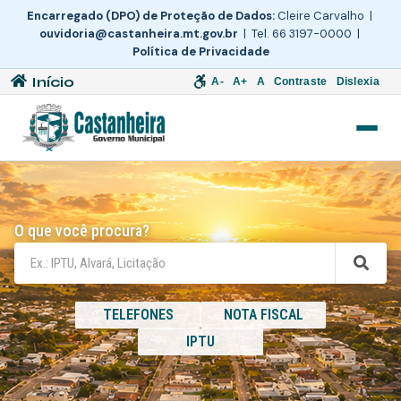
Encarregado (DPO) de Proteção de Dados:
Cleire Carvalho |
ouvidoria@castanheira.mt.gov.br
| Tel. 66 3197-0000 |
Política de Privacidade
Início
A-
A+
A
Contraste
Dislexia
O que você procura?
TELEFONES
NOTA FISCAL
IPTU