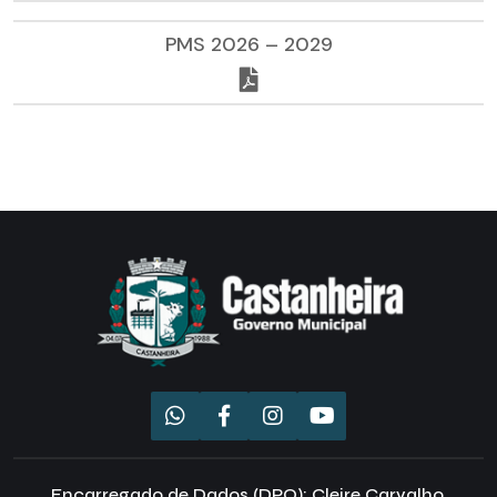
PMS 2026 – 2029
Encarregado de Dados (DPO): Cleire Carvalho,