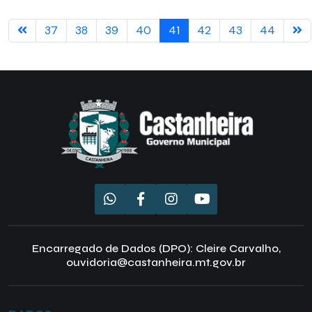
37
38
39
40
41
42
43
44
Encarregado de Dados (DPO): Cleire Carvalho,
ouvidoria@castanheira.mt.gov.br