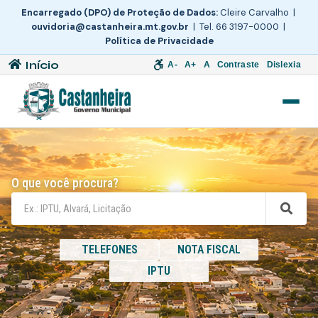
Encarregado (DPO) de Proteção de Dados:
Cleire Carvalho |
ouvidoria@castanheira.mt.gov.br
| Tel. 66 3197-0000 |
Política de Privacidade
Início
A-
A+
A
Contraste
Dislexia
O que você procura?
TELEFONES
NOTA FISCAL
IPTU