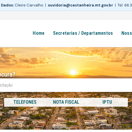
 Dados:
Cleire Carvalho |
ouvidoria@castanheira.mt.gov.br
| Tel. 66
Home
Secretarias / Departamentos
Noss
ocura?
TELEFONES
NOTA FISCAL
IPTU