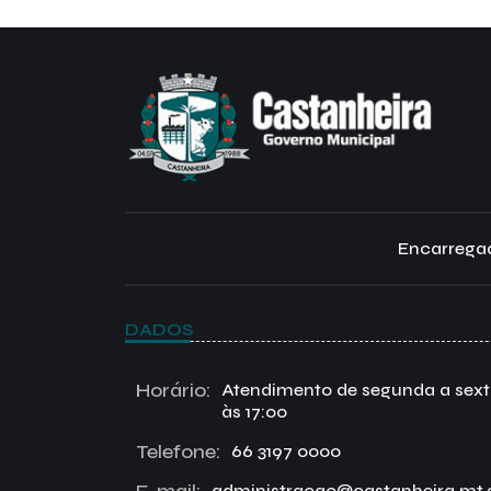
Encarregad
DADOS
Horário:
Atendimento de segunda a sexta 
às 17:00
Telefone:
66 3197 0000
E-mail:
administracao@castanheira.mt.